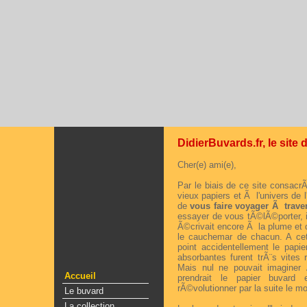
DidierBuvards.fr, le site 
Cher(e) ami(e),
Par le biais de ce site consacr
vieux papiers et Ã l'univers de l
de
vous faire voyager Ã traver
essayer de vous tÃ©lÃ©porter, i
Ã©crivait encore Ã la plume et 
le cauchemar de chacun. A c
point accidentellement le papi
absorbantes furent trÃ¨s vite
Mais nul ne pouvait imagine
Accueil
prendrait le papier buvard 
rÃ©volutionner par la suite le m
Le buvard
La collection