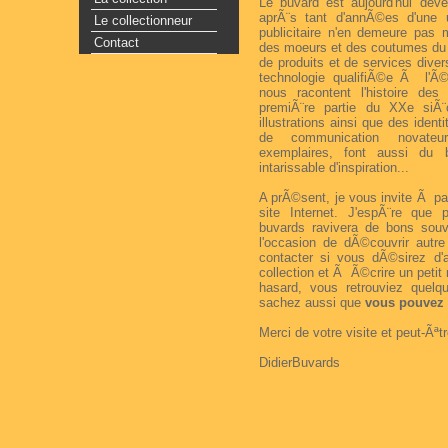
Le buvard est aujourd'hui dev
aprÃ¨s tant d'annÃ©es d'une ut
Le collectionneur
publicitaire n'en demeure pas
Contact
des moeurs et des coutumes du 
de produits et de services dive
technologie qualifiÃ©e Ã l'Ã©
nous racontent l'histoire de
premiÃ¨re partie du XXe siÃ¨
illustrations ainsi que des iden
de communication novateu
exemplaires, font aussi du b
intarissable d'inspiration...
A prÃ©sent, je vous invite Ã pa
site Internet. J'espÃ¨re que 
buvards ravivera de bons souv
l'occasion de dÃ©couvrir aut
contacter si vous dÃ©sirez d'
collection et Ã Ã©crire un petit 
hasard, vous retrouviez quelq
sachez aussi que
vous pouvez 
Merci de votre visite et peut-Ãªtr
DidierBuvards