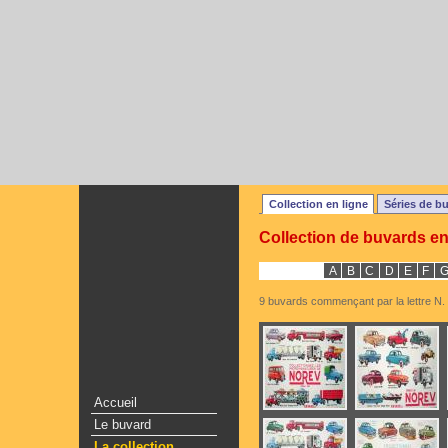
Collection en ligne
Séries de b
Collection de buvards en
A
B
C
D
E
F
9 buvards commençant par la lettre N.
Accueil
Le buvard
La collection