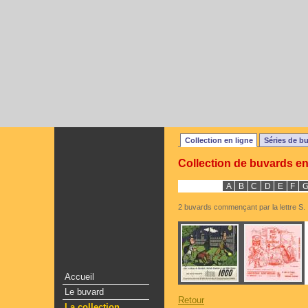
Collection en ligne
Séries de b
Collection de buvards en
A
B
C
D
E
F
2 buvards commençant par la lettre S.
Accueil
Le buvard
Retour
La collection